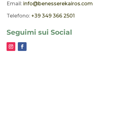
Email:
info@benesserekairos.com
Telefono:
+39 349 366 2501
Seguimi sui Social
Rimani aggiornato con
Benessere Kairos
La newsletter più utile di sempre. Niente spam.
Solo contenuti di valore per il tuo benessere.
Indirizzo E-mail
Indirizzo